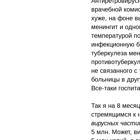
Антиретровирусн
врачебной комис
хуже, на фоне в
менингит и одно
температурой по
инфекционную бо
туберкулеза мен
противотуберкул
не связанного с
больницы в друг
Все-таки госпит
Так я на 8 меся
стремящимся к 
вирусных частиц
5 млн. Может, в