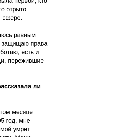
была первой, кто
то отрыто
й сфере.
маюсь равным
е, защищаю права
ботаю, есть и
ди, пережившие
рассказала ли
ртом месяце
5 год, мне
 мой умрет