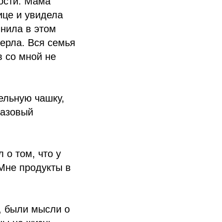
ости. Мама
ице и увидела
инила в этом
мерла. Вся семья
в со мной не
ельную чашку,
разовый
 о том, что у
 Мне продукты в
, были мысли о