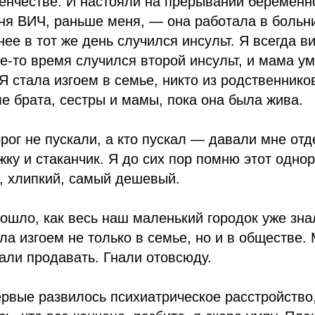
енчестве. И настояли на прерывании беременн
еня ВИЧ, раньше меня, — она работала в больн
нее в тот же день случился инсульт. Я всегда в
ое-то время случился второй инсульт, и мама у
Я стала изгоем в семье, никто из родственнико
 брата, сестры и мамы, пока она была жива.
рог не пускали, а кто пускал — давали мне отд
ку и стаканчик. Я до сих пор помню этот одно
, хлипкий, самый дешевый.
рошло, как весь наш маленький городок уже знал
ла изгоем не только в семье, но и в обществе.
али продавать. Гнали отовсюду.
ервые развилось психиатрическое расстройство