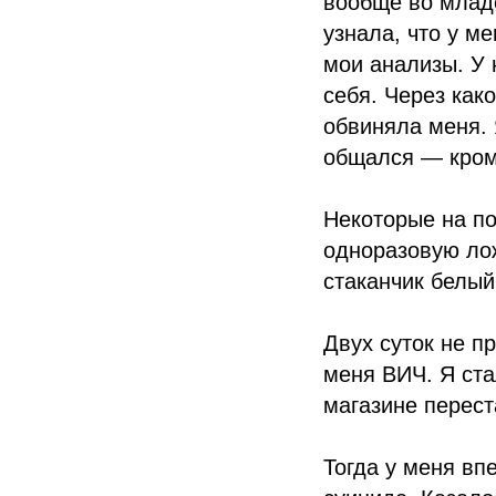
вообще во млад
узнала, что у м
мои анализы. У 
себя. Через как
обвиняла меня. 
общался — кроме
Некоторые на по
одноразовую лож
стаканчик белый
Двух суток не п
меня ВИЧ. Я ста
магазине перест
Тогда у меня вп