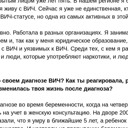
крытым лицом уже лет пять. В нашем регионе я 
 я живу с ВИЧ. Сейчас я уже не единственная, к
 ВИЧ-статусе, но одна из самых активных в это
вно. Работала в разных организациях. Я зани
ем и, так как у меня юридическое образовани
с ВИЧ и уязвимых к ВИЧ. Среди тех, с кем я ра
 и люди, которые употребляют наркотики, и лю
о своем диагнозе ВИЧ? Как ты реагировала, 
зменилась твоя жизнь после диагноза?
агнозе во время беременности, когда на четве
 на учет в женскую консультацию. На дворе 200
азали, что я умру в ближайшие 5 лет, а ребенок