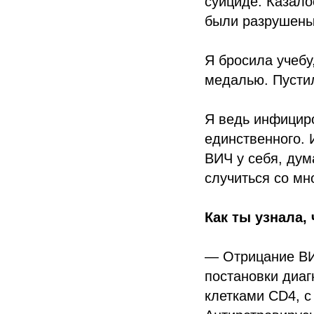
суициде. Казалос
были разрушены
Я бросила учебу
медалью. Пустил
Я ведь инфициро
единственного. 
ВИЧ у себя, дума
случиться со мн
Как ты узнала, 
— Отрицание ВИ
постановки диагн
клетками CD4, с