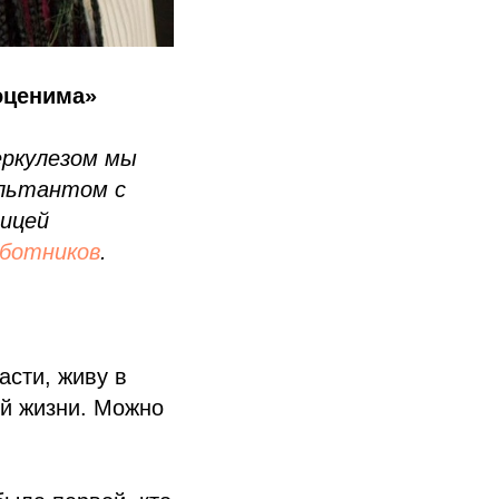
оценима»
еркулезом мы
ультантом с
ницей
аботников
.
асти, живу в
ей жизни. Можно