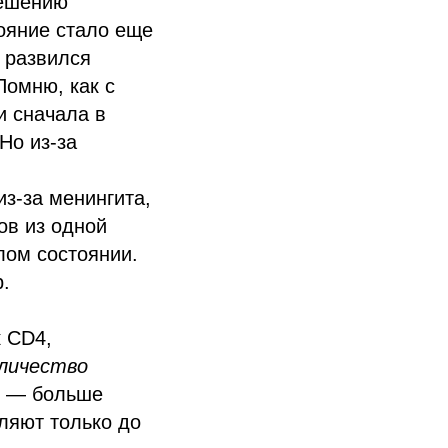
решению
ояние стало еще
, развился
Помню, как с
и сначала в
Но из-за
з-за менингита,
ов из одной
лом состоянии.
.
к CD4,
оличество
— больше
еляют только до