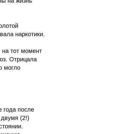
ны на жизнь
золотой
вала наркотики.
 на тот момент
ноз. Отрицала
о могло
 года после
 двумя (2!)
стоянии.