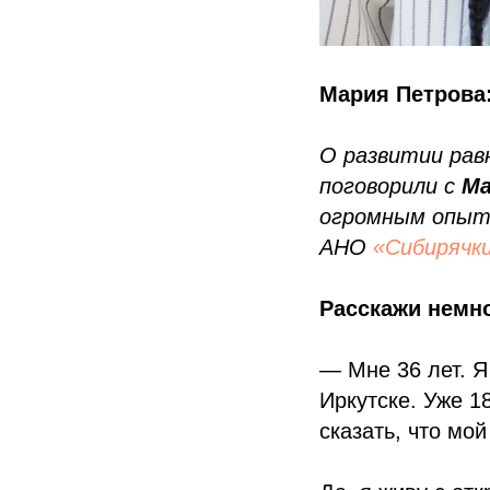
Мария Петрова
О развитии рав
поговорили с
Ма
огромным опыто
АНО
«Сибирячк
Расскажи немно
— Мне 36 лет. Я
Иркутске. Уже 1
сказать, что мо