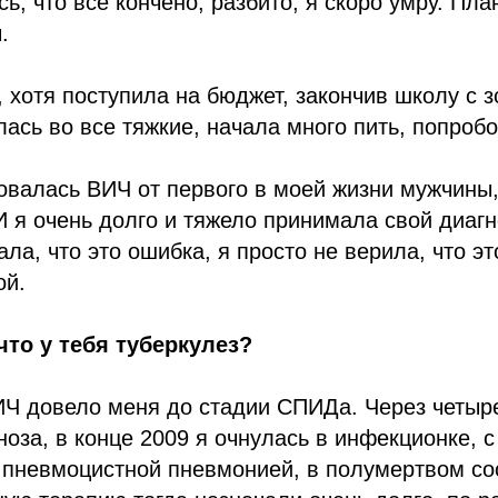
ь, что все кончено, разбито, я скоро умру. Пла
.
, хотя поступила на бюджет, закончив школу с 
ась во все тяжкие, начала много пить, попробо
валась ВИЧ от первого в моей жизни мужчины,
И я очень долго и тяжело принимала свой диаг
ла, что это ошибка, я просто не верила, что эт
ой.
что у тебя туберкулез?
Ч довело меня до стадии СПИДа. Через четыре
оза, в конце 2009 я очнулась в инфекционке, с
 пневмоцистной пневмонией, в полумертвом со