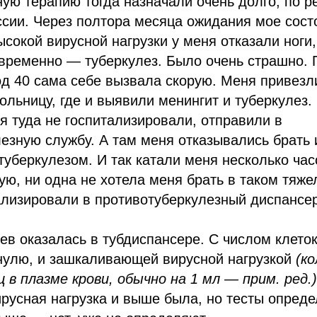
ую терапию тогда назначали очень долго, по 
сии. Через полтора месяца ожидания мое сост
ысокой вирусной нагрузки у меня отказали ноги
временно — туберкулез. Было очень страшно. 
д 40 сама себе вызвала скорую. Меня привезл
льницу, где и выявили менингит и туберкулез. 
я туда не госпитализировали, отправили в
езную службу. А там меня отказывались брать и
 туберкулезом. И так катали меня несколько час
ую, ни одна не хотела меня брать в таком тяже
ализировали в противотуберкулезный диспансер
цев оказалась в тубдиспансере. С числом клето
нулю, и зашкаливающей вирусной нагрузкой
(к
 в плазме крови, обычно на 1 мл — прим. ред.)
ирусная нагрузка и выше была, но тесты опред