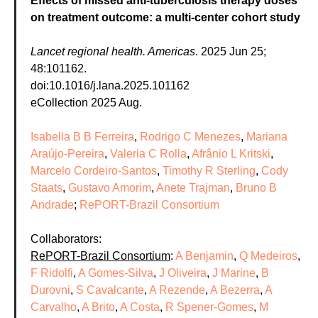
Effects of missed anti-tuberculosis therapy doses
on treatment outcome: a multi-center cohort study
Lancet regional health. Americas
. 2025 Jun 25;
48:101162.
doi:10.1016/j.lana.2025.101162
eCollection 2025 Aug.
Isabella B B Ferreira
,
Rodrigo C Menezes
,
Mariana
Araújo-Pereira
,
Valeria C Rolla
,
Afrânio L Kritski
,
Marcelo Cordeiro-Santos
,
Timothy R Sterling
,
Cody
Staats
,
Gustavo Amorim
,
Anete Trajman
,
Bruno B
Andrade
;
RePORT-Brazil Consortium
Collaborators:
RePORT-Brazil Consortium
:
A Benjamin
,
Q Medeiros
,
F Ridolfi
,
A Gomes-Silva
,
J Oliveira
,
J Marine
,
B
Durovni
,
S Cavalcante
,
A Rezende
,
A Bezerra
,
A
Carvalho
,
A Brito
,
A Costa
,
R Spener-Gomes
,
M