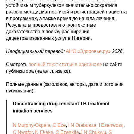
устойчивым туберкулезом значительно сократила
разрыв между диагностикой и регистрацией пациента
в программах, а также время до начала лечения.
Результаты предоставляют контекстные
доказательства в пользу расширения
децентрализованных услуг в Нигерии.
Неофициальный перевод:
АНО «Здоровье.ру»
2026.
Смотреть
полный текст статьи в оригинале
на сайте
публикатора (на англ. языке).
Полные данные (заголовок, авторы, дата и источник
публикации):
Decentralising drug-resistant TB treatment
initiation services
N Murphy-Okpala
,
C Eze
,
I N Orabueze
,
I Ezenwosu
,
C Nwafor
,
N Ekeke
,
O Ezeakile
,
J N Chukwu
,
S