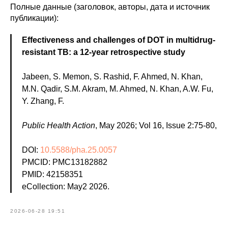
Полные данные (заголовок, авторы, дата и источник
публикации):
Effectiveness and challenges of DOT in multidrug-
resistant TB: a 12-year retrospective study
Jabeen, S. Memon, S. Rashid, F. Ahmed, N. Khan,
M.N. Qadir, S.M. Akram, M. Ahmed, N. Khan, A.W. Fu,
Y. Zhang, F.
Public Health Action
, May 2026; Vol 16, Issue 2:75-80,
DOI:
10.5588/pha.25.0057
PMCID: PMC13182882
PMID: 42158351
eCollection: May2 2026.
2026-06-28 19:51