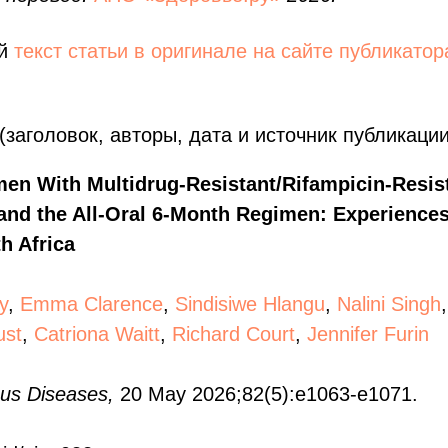
ый
текст статьи в оригинале на сайте публикатор
заголовок, авторы, дата и источник публикации
en With Multidrug-Resistant/Rifampicin-Resis
and the All-Oral 6-Month Regimen: Experiences
h Africa
y
,
Emma Clarence
,
Sindisiwe Hlangu
,
Nalini Singh
ust
,
Catriona Waitt
,
Richard Court
,
Jennifer Furin
ious Diseases,
20 May 2026;82(5):e1063-e1071.