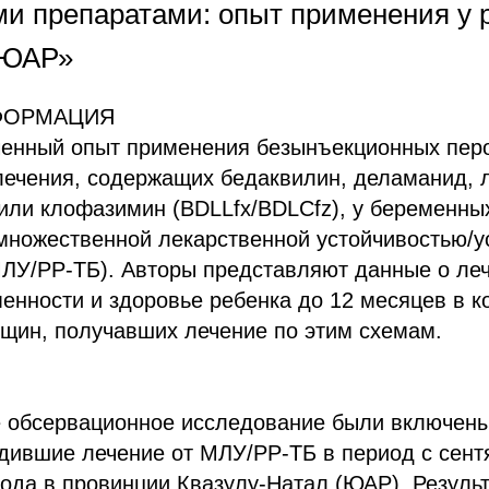
и препаратами: опыт применения у 
 ЮАР»
ФОРМАЦИЯ
ченный опыт применения безынъекционных пер
лечения, содержащих бедаквилин, деламанид, 
или клофазимин (BDLLfx/BDLCfz), у беременны
множественной лекарственной устойчивостью/у
ЛУ/РР-ТБ). Авторы представляют данные о леч
енности и здоровье ребенка до 12 месяцев в к
щин, получавших лечение по этим схемам.
е обсервационное исследование были включен
дившие лечение от МЛУ/РР-ТБ в период с сент
года в провинции Квазулу-Натал (ЮАР). Резуль