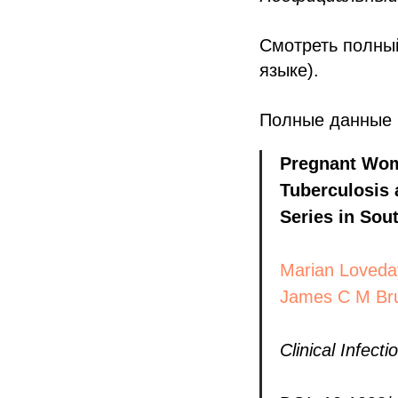
Смотреть полн
языке).
Полные данные (
Pregnant Wom
Tuberculosis 
Series in Sout
Marian Loveda
James C M Br
Clinical Infect