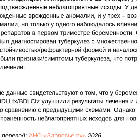
подтвержденные неблагоприятные исходы. У д
ржденные врожденные аномалии, и у трех – во
малии, но только у одного наблюдалось влиян
препаратов в первом триместре беременности.
 был диагностирован туберкулез с множественн
стойчивостью/рефрактерной формой и началось
были признаки/симптомы туберкулеза, что пот
лечение.
е данные свидетельствуют о том, что у берем
BDLLfx/BDLCfz улучшили результаты лечения и
по сравнению с предыдущими схемами. Однако
страненность неблагоприятных исходов для но
 перевод:
АНО «Здоровье.ру»
2026.