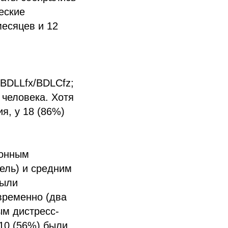
еские
месяцев и 12
BDLLfx/BDLCfz;
человека. Хотя
я, у 18 (86%)
ионным
ель) и средним
были
временно (два
ым дистресс-
10 (56%) были