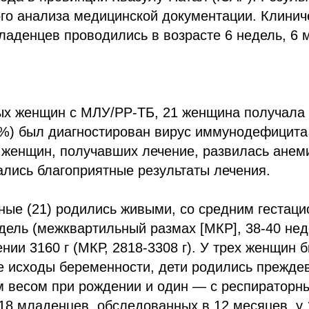
го анализа медицинской документации. Клинич
аденцев проводились в возрасте 6 недель, 6 
ых женщин с МЛУ/РР-ТБ, 21 женщина получала 
7%) был диагностирован вирус иммунодефицита 
) женщин, получавших лечение, развилась анеми
лись благоприятные результаты лечения.
ные (21) родились живыми, со средним гестац
дель (межквартильный размах [МКР], 38-40 нед
нии 3160 г (МКР, 2818-3308 г). У трех женщин 
е исходы беременности, дети родились прежде
м весом при рождении и один — с респираторн
18 младенцев, обследованных в 12 месяцев, у 