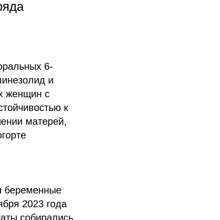
ряда
оральных 6-
линезолид и
х женщин с
стойчивостью к
ении матерей,
огорте
ы беременные
ября 2023 года
таты собирались