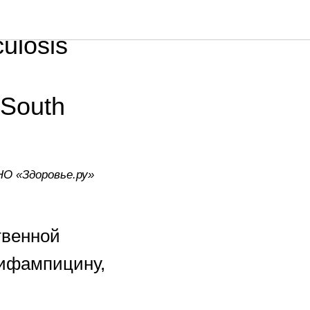
culosis
 South
НО «Здоровье.ру»
твенной
рифампицину,