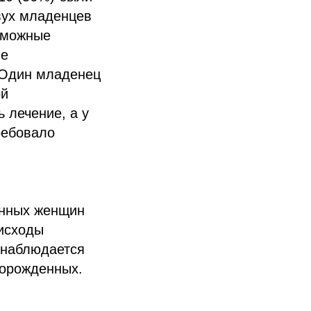
вух младенцев
зможные
ие
 Один младенец
ой
 лечение, а у
ребовало
енных женщин
 исходы
 наблюдается
ворожденных.