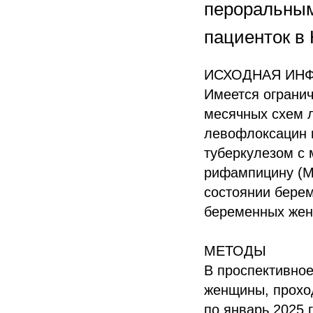
пероральным
пациенток в
ИСХОДНАЯ ИН
Имеется ограни
месячных схем 
левофлоксацин 
туберкулезом с 
рифампицину (М
состоянии берем
беременных жен
МЕТОДЫ
В проспективно
женщины, прохо
по январь 2025 