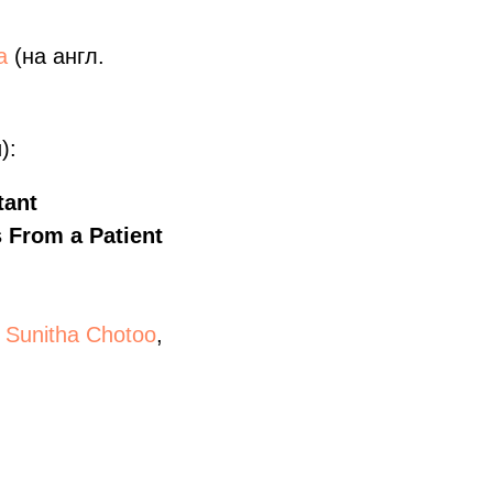
а
(на англ.
):
tant
 From a Patient
,
Sunitha Chotoo
,