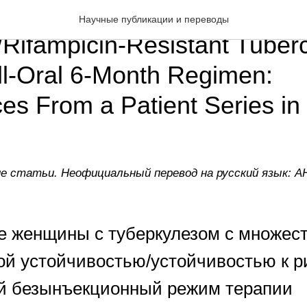
 Women With Multidrug-
Научные публикации и переводы
/Rifampicin-Resistant Tuber
ll-Oral 6-Month Regimen:
es From a Patient Series in
е статьи. Неофициальный перевод на русский язык: А
 женщины с туберкулезом с множес
ой устойчивостью/устойчивостью к 
й безынъекционный режим терапии