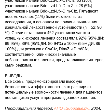
участников начали Bdq-Lzd-Lfx-Cs-Cfz, 83 (16%)
участников начали Bdq-Lzd-Lfx-Dlm-Z, и 28 (5%)
участников начали Bdq-Lzd-Lfx-Dlm-Cfz. Пятьдесят
восемь человек (11%) были исключены из
исследования, в основном по причине выявления
изначальной лекарственной устойчивости (n = 52; 90
%). Среди оставшихся 452 участников частота
успешных исходов лечения составляла 92% (95% ДИ:
89-95%), 89% (95% ДИ: 80-94%) и 100% (95% ДИ: 86-
100%) для режимов с Cs/Cfz, Dlm/Z и Dlm/Cfz,
соответственно. Клинически значимые
неблагоприятные явления, представляющие интерес,
были редкими.
ВЫВОДЫ:
Все схемы продемонстрировали высокую
безопасность и эффективность, что расширяет
потенциальные возможности лечения для пациентов,
поставщиков услуг и программ здравоохранения.
Неофициальный перевод:
АНО «Здоровье.ру»
2024.