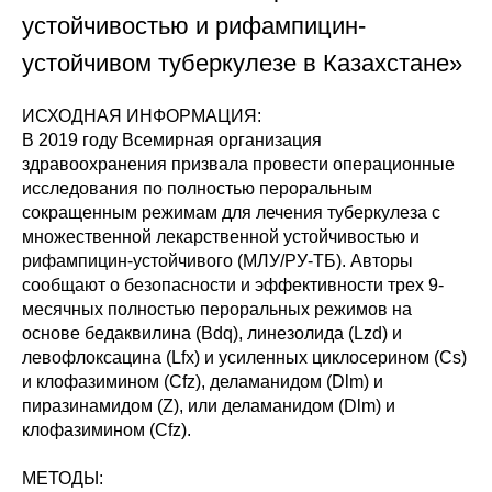
устойчивостью и рифампицин-
устойчивом туберкулезе в Казахстане»
ИСХОДНАЯ ИНФОРМАЦИЯ:
В 2019 году Всемирная организация
здравоохранения призвала провести операционные
исследования по полностью пероральным
сокращенным режимам для лечения туберкулеза с
множественной лекарственной устойчивостью и
рифампицин-устойчивого (МЛУ/РУ-TБ). Авторы
сообщают о безопасности и эффективности трех 9-
месячных полностью пероральных режимов на
основе бедаквилина (Bdq), линезолида (Lzd) и
левофлоксацина (Lfx) и усиленных циклосерином (Cs)
и клофазимином (Cfz), деламанидом (Dlm) и
пиразинамидом (Z), или деламанидом (Dlm) и
клофазимином (Cfz).
МЕТОДЫ: