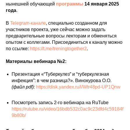
нынешней обучающей
программы
14 января 2025
года
.
В
Telegram-канале
, специально созданном для
участников проекта, уже сейчас можно задать
предварительные вопросы лекторам и обменяться
опытом с коллегами. Присоединиться к каналу можно
по ссылке:
https://t.me/treningtogether2
.
Материалы вебинара №2:
Презентация «“Туберкулез” и “туберкулезная
инфекция”: в чем разница?». Винокурова О.О.
(файл pdf):
https://disk.yandex.ru/i/Wtr48pd-UP1Qnw
Посмотреть запись 2-го вебинара на RuTube
https://rutube.ru/video/16bdb532c0ac9c23dfd4c59184f
9b80b/