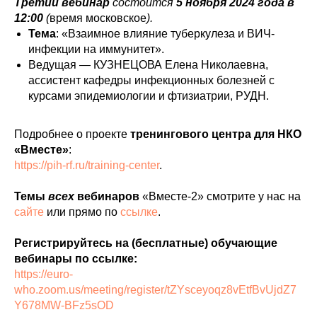
Третий вебинар
состоится
5 ноября 2024 года в
12:00
(
время московское
).
Тема
: «Взаимное влияние туберкулеза и ВИЧ-
инфекции на иммунитет».
Ведущая — КУЗНЕЦОВА Елена Николаевна,
ассистент кафедры инфекционных болезней с
курсами эпидемиологии и фтизиатрии, РУДН.
Подробнее о проекте
тренингового центра для НКО
«Вместе»
:
https://pih-rf.ru/training-center
.
Темы
всех
вебинаров
«Вместе-2» смотрите у нас на
сайте
или прямо по
ссылке
.
Регистрируйтесь на (бесплатные) обучающие
вебинары по ссылке:
https://euro-
who.zoom.us/meeting/register/tZYsceyoqz8vEtfBvUjdZ7
Y678MW-BFz5sOD